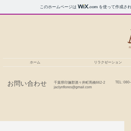
このホームページは
.com
を使って作成され
ホーム
リラクゼーション
お問い合わせ
TEL: 080
千葉県印旛郡酒々井町馬橋662-2
jaclynflores@gmail.com